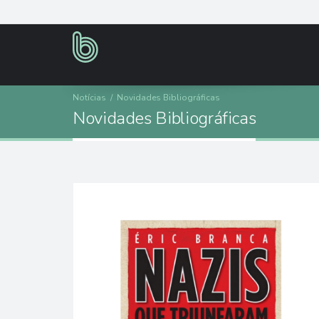
Notícias
/
Novidades Bibliográficas
N
o
v
i
d
a
d
e
s
B
i
b
l
i
o
g
r
á
f
i
c
a
s