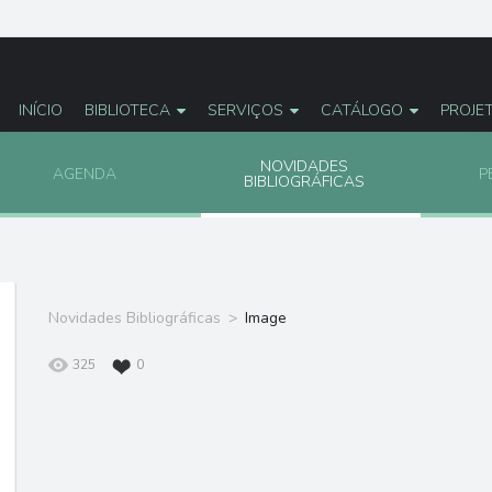
INÍCIO
BIBLIOTECA
SERVIÇOS
CATÁLOGO
PROJE
NOVIDADES
AGENDA
P
BIBLIOGRÁFICAS
Novidades Bibliográficas
Image
325
0