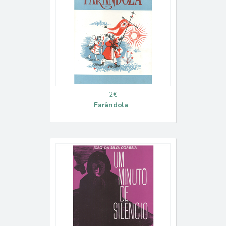
2€
Farândola