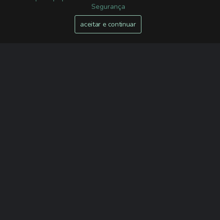
Segurança
aceitar e continuar
10,00€
Colectânea Momentos
12,50€