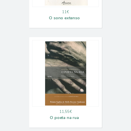
11€
O sono extenso
11,55€
O poeta na rua